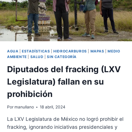
QUEMA
DE
GAS
EN
EL
SURESTE
DE
MÉXICO
AGUA
|
ESTADÍSTICAS
|
HIDROCARBUROS
|
MAPAS
|
MEDIO
AMBIENTE
|
SALUD
|
SIN CATEGORÍA
Diputados del fracking (LXV
Legislatura) fallan en su
prohibición
Por
manullano
18 abril, 2024
La LXV Legislatura de México no logró prohibir el
fracking, ignorando iniciativas presidenciales y