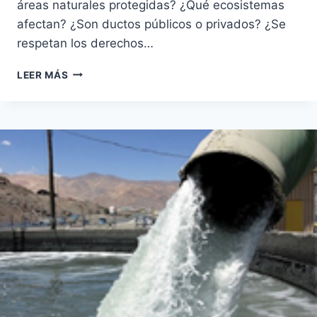
áreas naturales protegidas? ¿Qué ecosistemas
afectan? ¿Son ductos públicos o privados? ¿Se
respetan los derechos…
DUCTOS,
LEER MÁS
¿POR
DÓNDE
CIRCULAN
LOS
HIDROCARBUROS
EN
MÉXICO?