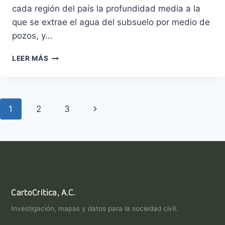
cada región del país la profundidad media a la
que se extrae el agua del subsuelo por medio de
pozos, y…
PROFUNDIDAD
LEER MÁS
DE
LOS
POZOS
DE
Navegación
Siguiente
1
2
3
AGUA
de
página
página
CartoCrítica, A.C.
Investigación, mapas y datos para la sociedad civil.