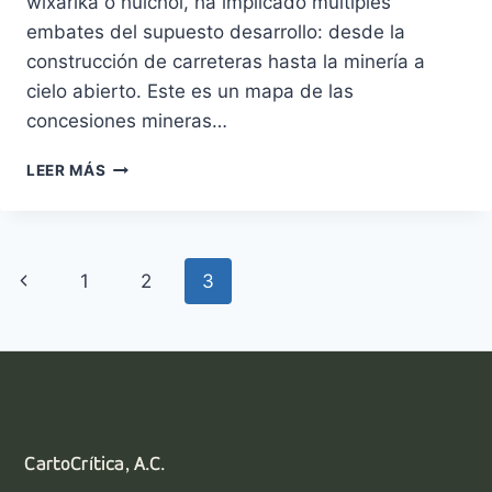
wixárika o huichol, ha implicado múltiples
embates del supuesto desarrollo: desde la
construcción de carreteras hasta la minería a
cielo abierto. Este es un mapa de las
concesiones mineras…
CONCESIONES
LEER MÁS
MINERAS
EN
WIRIKUTA
Navegación
Página
1
2
3
de
anterior
página
CartoCrítica, A.C.