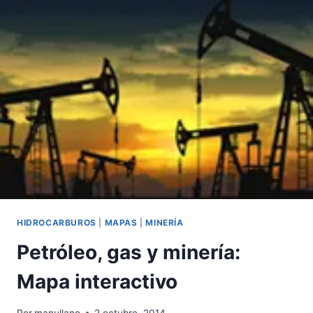
UNO
HIDROCARBUROS
|
MAPAS
|
MINERÍA
Petróleo, gas y minería:
Mapa interactivo
Por
manullano
2 octubre, 2014