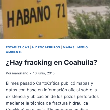
INVASIONES
SON
LA
VERDADERA
EMERGENCIA
ESTADÍSTICAS
|
HIDROCARBUROS
|
MAPAS
|
MEDIO
AMBIENTE
¿Hay fracking en Coahuila?
Por
manullano
16 junio, 2015
El mes pasado CartoCrítica publicó mapas y
datos con base en información oficial sobre la
existencia y ubicación de los pozos perforados
mediante la técnica de fractura hidráulica
(fracking) en el país. Sin embargo en días