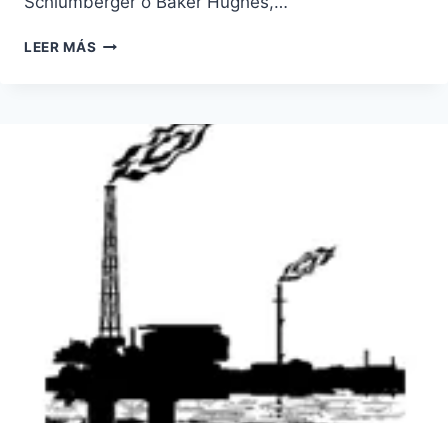
Schlumberger o Baker Hughes,…
FRACKING
LEER MÁS
EN
MÉXICO