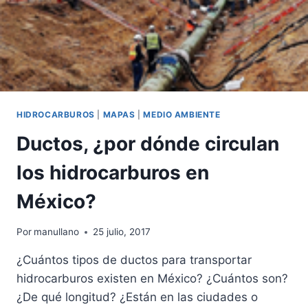
SON
LA
VERDADERA
EMERGENCIA
HIDROCARBUROS
|
MAPAS
|
MEDIO AMBIENTE
Ductos, ¿por dónde circulan
los hidrocarburos en
México?
Por
manullano
25 julio, 2017
¿Cuántos tipos de ductos para transportar
hidrocarburos existen en México? ¿Cuántos son?
¿De qué longitud? ¿Están en las ciudades o