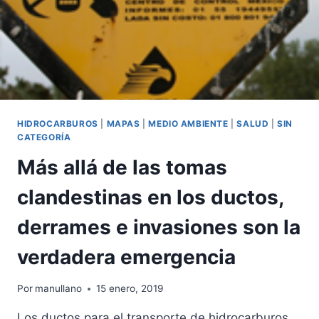
QUEMA
DE
GAS
EN
EL
SURESTE
DE
MÉXICO
HIDROCARBUROS
|
MAPAS
|
MEDIO AMBIENTE
|
SALUD
|
SIN
CATEGORÍA
Más allá de las tomas
clandestinas en los ductos,
derrames e invasiones son la
verdadera emergencia
Por
manullano
15 enero, 2019
Los ductos para el transporte de hidrocarburos