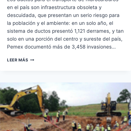
en el país son infraestructura obsoleta y
descuidada, que presentan un serio riesgo para
la población y el ambiente: en un solo año, el
sistema de ductos presentó 1,121 derrames, y tan
solo en una porción del centro y sureste del país,
Pemex documentó más de 3,458 invasiones…
MÁS
LEER MÁS
ALLÁ
DE
LAS
TOMAS
CLANDESTINAS
EN
LOS
DUCTOS,
DERRAMES
E
INVASIONES