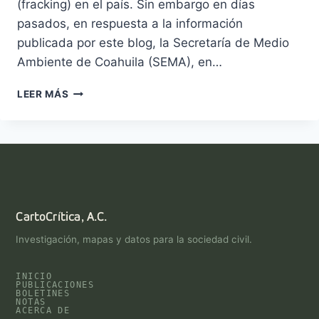
(fracking) en el país. Sin embargo en días
pasados, en respuesta a la información
publicada por este blog, la Secretaría de Medio
Ambiente de Coahuila (SEMA), en…
¿HAY
LEER MÁS
FRACKING
EN
COAHUILA?
CartoCrítica, A.C.
Investigación, mapas y datos para la sociedad civil.
INICIO
PUBLICACIONES
BOLETINES
NOTAS
ACERCA DE