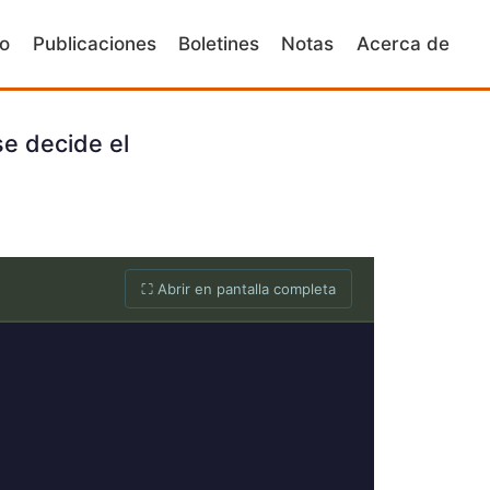
io
Publicaciones
Boletines
Notas
Acerca de
se decide el
⛶ Abrir en pantalla completa