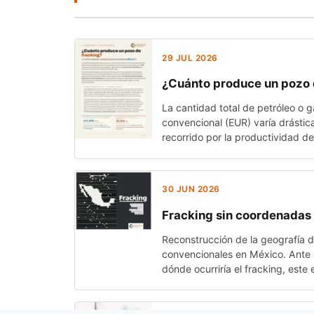
29 JUL 2026
¿Cuánto produce un pozo 
La cantidad total de petróleo o
convencional (EUR) varía drásti
recorrido por la productividad d
estimar cuántos pozos harían falt
30 JUN 2026
Fracking sin coordenadas
Reconstrucción de la geografía d
convencionales en México. Ante l
dónde ocurriría el fracking, est
potencial no convencional, los p
que consumirían.