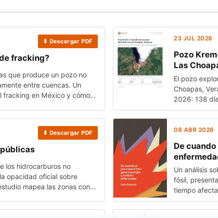
23 JUL 2026
⬇ Descargar PDF
Pozo Krem-
de fracking?
Las Choapa
 gas que produce un pozo no
El pozo explo
camente entre cuencas. Un
Choapas, Vera
el fracking en México y cómo
2026: 138 días
a.
líneas de evi
quemado, quí
que document
08 ABR 2026
⬇ Descargar PDF
quemado (~50
De cuando 
 públicas
sobre 29 loca
enfermeda
e los hidrocarburos no
Un análisis s
a opacidad oficial sobre
fósil, presen
e estudio mapea las zonas con
tiempo afecta
ozos que implicarían y el agua
con Conexione