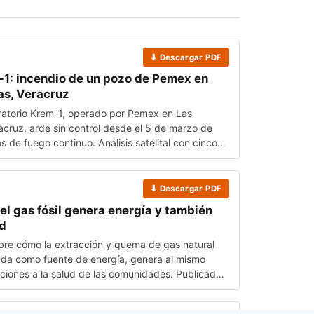
⬇ Descargar PDF
1: incendio de un pozo de Pemex en
s, Veracruz
ratorio Krem-1, operado por Pemex en Las
cruz, arde sin control desde el 5 de marzo de
 de fuego continuo. Análisis satelital con cinco
dencia —imagen óptica, detección térmica, gas
mica atmosférica (NO₂) y daño a la vegetación—
an al menos 250 millones de m³ de gas
⬇ Descargar PDF
0 mil t de CO₂) y unas 270 hectáreas dañadas,
el gas fósil genera energía y también
lidades donde viven 3,431 personas.
d
obre cómo la extracción y quema de gas natural
tada como fuente de energía, genera al mismo
ciones a la salud de las comunidades. Publicado
s Climáticas.