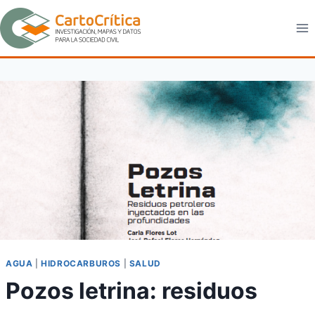
Saltar
al
contenido
AGUA
|
HIDROCARBUROS
|
SALUD
Pozos letrina: residuos