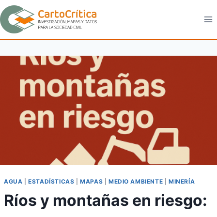
Saltar
al
contenido
AGUA
|
ESTADÍSTICAS
|
MAPAS
|
MEDIO AMBIENTE
|
MINERÍA
Ríos y montañas en riesgo: