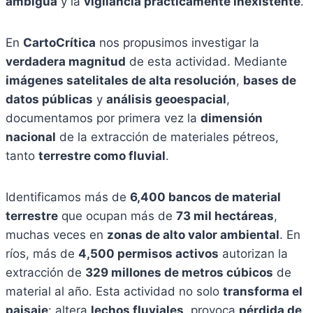
ambigua
y la
vigilancia prácticamente inexistente
.
En
CartoCrítica
nos propusimos investigar la
verdadera magnitud
de esta actividad. Mediante
imágenes satelitales de alta resolución
,
bases de
datos públicas
y
análisis geoespacial
,
documentamos por primera vez la
dimensión
nacional
de la extracción de materiales pétreos,
tanto
terrestre como fluvial
.
Identificamos más de
6,400 bancos de material
terrestre
que ocupan más de
73 mil hectáreas
,
muchas veces en
zonas de alto valor ambiental
. En
ríos, más de
4,500 permisos activos
autorizan la
extracción de
329 millones de metros cúbicos
de
material al año. Esta actividad no solo
transforma el
paisaje
: altera
lechos fluviales
, provoca
pérdida de