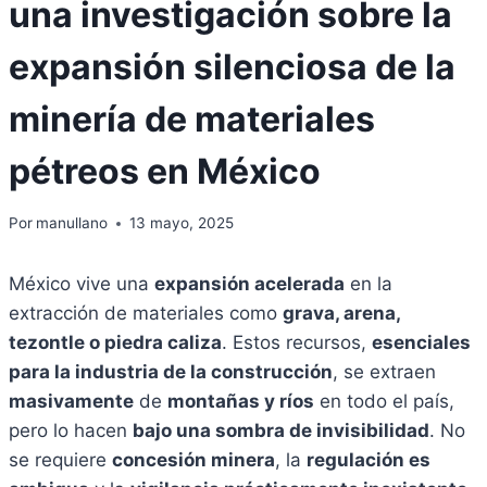
una investigación sobre la
expansión silenciosa de la
minería de materiales
pétreos en México
Por
manullano
13 mayo, 2025
México vive una
expansión acelerada
en la
extracción de materiales como
grava, arena,
tezontle o piedra caliza
. Estos recursos,
esenciales
para la industria de la construcción
, se extraen
masivamente
de
montañas y ríos
en todo el país,
pero lo hacen
bajo una sombra de invisibilidad
. No
se requiere
concesión minera
, la
regulación es