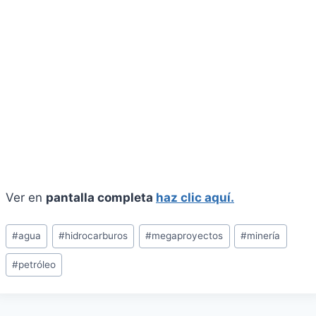
Ver en
pantalla completa
haz clic aquí.
Etiquetas
#
agua
#
hidrocarburos
#
megaproyectos
#
minería
de
#
petróleo
la
entrada: