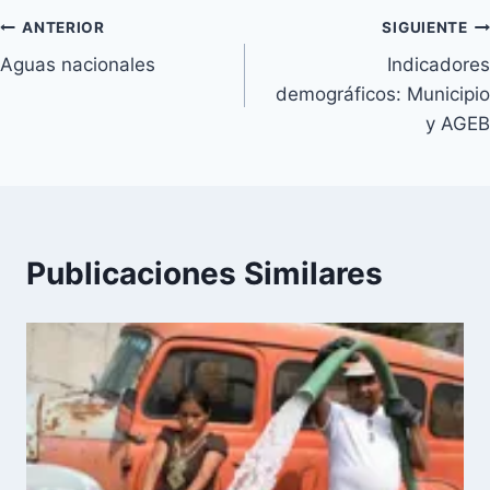
Navegación
ANTERIOR
SIGUIENTE
Aguas nacionales
Indicadores
de
demográficos: Municipio
entradas
y AGEB
Publicaciones Similares