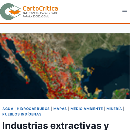
Saltar
al
contenido
AGUA
|
HIDROCARBUROS
|
MAPAS
|
MEDIO AMBIENTE
|
MINERÍA
|
PUEBLOS INDÍGENAS
Industrias extractivas y