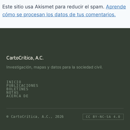
Este sitio usa Akismet para reducir el spam.
Aprende
cómo se procesan los datos de tus comentarios.
CartoCrítica, A.C.
Investigación, mapas y datos para la sociedad civil.
INICIO
PUBLICACIONES
BOLETINES
NOTAS
ACERCA DE
© CartoCrítica, A.C., 2026
CC BY-NC-SA 4.0