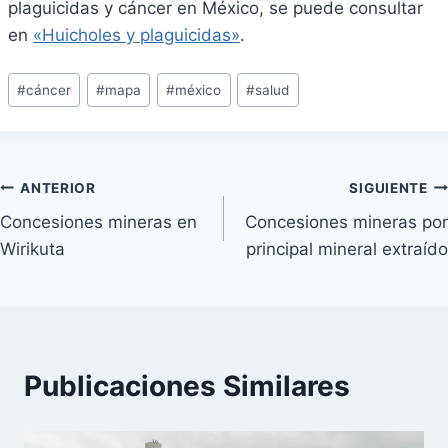
plaguicidas y cáncer en México, se puede consultar
en
«Huicholes y plaguicidas»
.
Etiquetas
#
cáncer
#
mapa
#
méxico
#
salud
de
la
entrada:
Navegación
ANTERIOR
SIGUIENTE
Concesiones mineras en
Concesiones mineras por
de
Wirikuta
principal mineral extraído
entradas
Publicaciones Similares