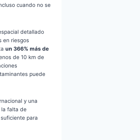
incluso cuando no se
espacial detallado
s en riesgos
ta
un 366% más de
enos de 10 km de
aciones
ntaminantes puede
ernacional y una
la falta de
suficiente para