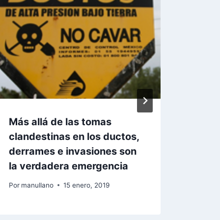
Más allá de las tomas
Toma
clandestinas en los ductos,
Pem
derrames e invasiones son
Por
man
la verdadera emergencia
Por
manullano
15 enero, 2019