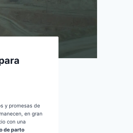
 para
os y promesas de
ermanecen, en gran
cio con una
o de parto