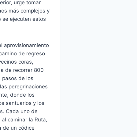
erior, urge tomar
amos más complejos y
e se ejecuten estos
 el aprovisionamiento
 camino de regreso
 vecinos coras,
ia de recorrer 800
s pasos de los
 las peregrinaciones
ante, donde los
os santuarios y los
cos. Cada uno de
 al caminar la Ruta,
ra de un códice