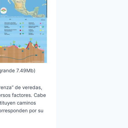
 grande 7.49Mb)
renza” de veredas,
ersos factores. Cabe
stituyen caminos
corresponden por su