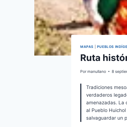
MAPAS
|
PUEBLOS INDÍG
Ruta histó
Por
manullano
8 septi
Tradiciones mesoa
verdaderos legado
amenazadas. La cr
al Pueblo Huichol
salvaguardar un p