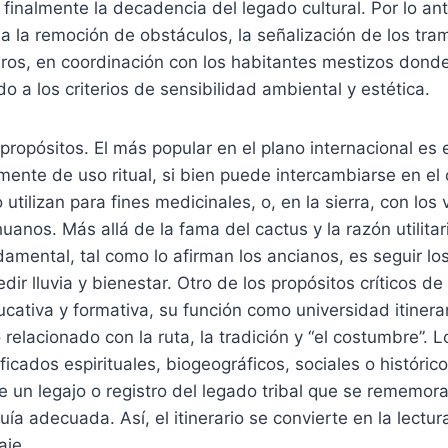
 finalmente la decadencia del legado cultural. Por lo ant
a la remoción de obstáculos, la señalización de los tr
eros, en coordinación con los habitantes mestizos dond
o a los criterios de sensibilidad ambiental y estética.
 propósitos. El más popular en el plano internacional es
mente de uso ritual, si bien puede intercambiarse en el
utilizan para fines medicinales, o, en la sierra, con los
anos. Más allá de la fama del cactus y la razón utilitar
damental, tal como lo afirman los ancianos, es seguir lo
ir lluvia y bienestar. Otro de los propósitos críticos de
ucativa y formativa, su función como universidad itiner
relacionado con la ruta, la tradición y “el costumbre”. L
ficados espirituales, biogeográficos, sociales o históri
 un legajo o registro del legado tribal que se rememora
uía adecuada. Así, el itinerario se convierte en la lectu
aje.