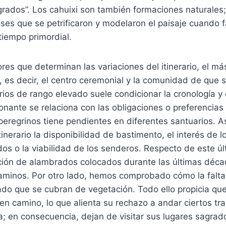
ados”. Los cahuixi son también formaciones naturales; 
ses que se petrificaron y modelaron el paisaje cuando f
 tiempo primordial.
ores que determinan las variaciones del itinerario, el má
, es decir, el centro ceremonial y la comunidad de que s
ios de rango elevado suele condicionar la cronología y 
onante se relaciona con las obligaciones o preferencia
peregrinos tiene pendientes en diferentes santuarios. 
inerario la disponibilidad de bastimento, el interés de lo
s o la viabilidad de los senderos. Respecto de este últ
ración de alambrados colocados durante las últimas déc
aminos. Por otro lado, hemos comprobado cómo la falta
do que se cubran de vegetación. Todo ello propicia que
n camino, lo que alienta su rechazo a andar ciertos tr
a; en consecuencia, dejan de visitar sus lugares sagrado