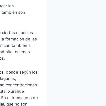
acer las
os también son
e ciertas especies
la formación de las
ntifican también a
átsite, quienes
os.
dos, donde según los
 lagunas,
tan concentraciones
cuta, Xurahue
 En el transcurso de
ial, que no son