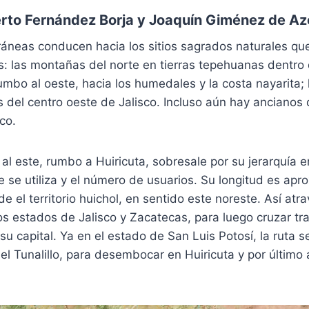
to Fernández Borja
y
Joaquín Giménez de Az
áneas conducen hacia los sitios sagrados naturales qu
s: las montañas del norte en tierras tepehuanas dentro
mbo al oeste, hacia los humedales y la costa nayarita; 
os del centro oeste de Jalisco. Incluso aún hay anciano
co.
al este, rumbo a Huiricuta, sobresale por su jerarquía en 
e se utiliza y el número de usuarios. Su longitud es a
 el territorio huichol, en sentido este noreste. Así atra
os estados de Jalisco y Zacatecas, para luego cruzar t
u capital. Ya en el estado de San Luis Potosí, la ruta se
el Tunalillo, para desembocar en Huiricuta y por último a