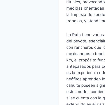
rituales, provocando
medidas orientadas 
la limpieza de send
trabajos, y atendiend
La Ruta tiene varios
del peyote, esencial
con rancheros que lo 
mexicaneros o tepehu
km, el propósito fun
antepasados para ped
es la experiencia ed
neófitos aprenden lo 
cahuite poseen signi
estos nodos contiene
si se cuenta con la g
extendido en el pais