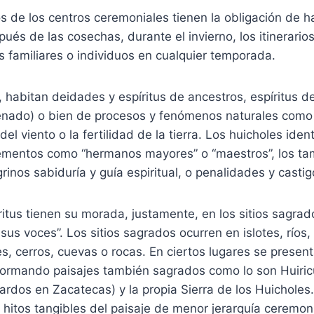
 de los centros ceremoniales tienen la obligación de h
ués de las cosechas, durante el invierno, los itinerari
s familiares o individuos en cualquier temporada.
a, habitan deidades y espíritus de ancestros, espíritus d
venado) o bien de procesos y fenómenos naturales como 
 del viento o la fertilidad de la tierra. Los huicholes ide
ementos como “hermanos mayores” o “maestros”, los tam
rinos sabiduría y guía espiritual, o penalidades y castig
itus tienen su morada, justamente, en los sitios sagra
sus voces”. Los sitios sagrados ocurren en islotes, ríos,
s, cerros, cuevas o rocas. En ciertos lugares se presen
 formando paisajes también sagrados como lo son Huiri
rdos en Zacatecas) y la propia Sierra de los Huicholes.
s hitos tangibles del paisaje de menor jerarquía ceremon