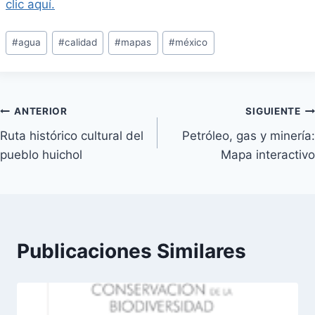
clic aquí.
Etiquetas
#
agua
#
calidad
#
mapas
#
méxico
de
la
entrada:
Navegación
ANTERIOR
SIGUIENTE
Ruta histórico cultural del
Petróleo, gas y minería:
de
pueblo huichol
Mapa interactivo
entradas
Publicaciones Similares