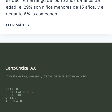
es decir en el rango de los 15 a los 64 años de
edad, el 29% son niños menores de 15 años, y el
restante 6% lo componen…
RANGO
LEER MÁS
DE
EDAD
MEDIA
DE
LA
POBLACIÓN
CartoCrítica, A.C.
Investigación, mapas y datos para la sociedad civil.
INICIO
PUBLICACIONES
BOLETINES
NOTAS
ACERCA DE