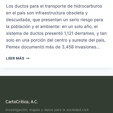
Los ductos para el transporte de hidrocarburos
en el país son infraestructura obsoleta y
descuidada, que presentan un serio riesgo para
la población y el ambiente: en un solo año, el
sistema de ductos presentó 1,121 derrames, y tan
solo en una porción del centro y sureste del país,
Pemex documentó más de 3,458 invasiones…
MÁS
LEER MÁS
ALLÁ
DE
LAS
TOMAS
CLANDESTINAS
EN
LOS
DUCTOS,
CartoCrítica, A.C.
DERRAMES
Investigación, mapas y datos para la sociedad civil.
E