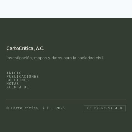
CartoCrítica, A.C.
Investigación, mapas y datos para la sociedad civil.
INICIO
PUBLICACIONES
BOLETINES
NOTAS
ACERCA DE
© CartoCrítica, A.C., 2026
CC BY-NC-SA 4.0