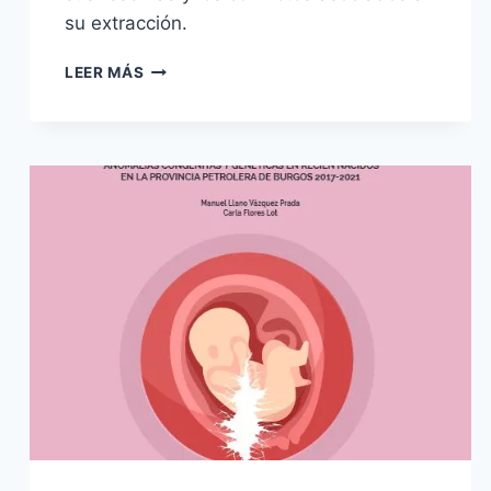
su extracción.
CUADERNO
LEER MÁS
TEMÁTICO
11:
EL
COBRE
COMO
MINERAL
ESTRATÉGICO
Y
EL
PAPEL
DE
MÉXICO