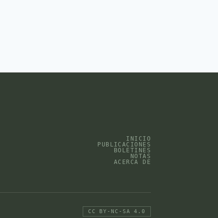
INICIO
PUBLICACIONES
BOLETINES
NOTAS
ACERCA DE
CC BY-NC-SA 4.0