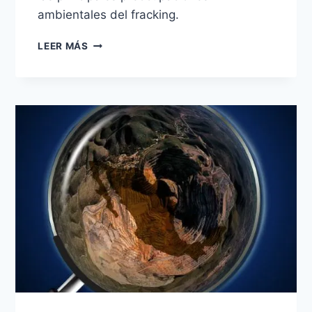
ambientales del fracking.
CUADERNO
LEER MÁS
TEMÁTICO
8:
ESTIMACIÓN
DEL
CONSUMO
DE
AGUA
PARA
FRACKING
EN
MÉXICO